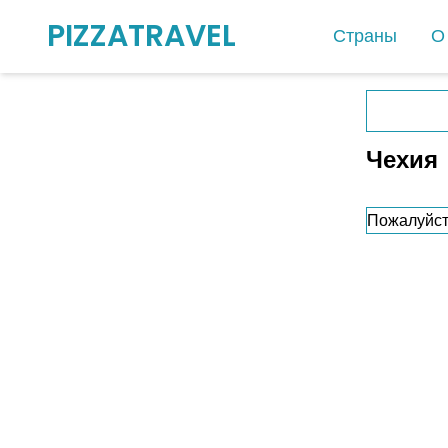
PIZZATRAVEL
Страны
О
Европа
Австрия
Чехия
Албания
Андорра
Пожалуйст
Бельгия
Ватикан
Германия
Греция
Дания
Испания
Италия